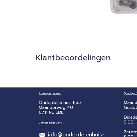
Klantbeoordelingen
Adres gegevens:
Openingsti
Onderdelenhuis Ede
Maand
Maanderweg 40
Geslo
6711 NE EDE
Dinsd
9:00 -
Contact gegevens:
Zater
info@onderdelenhuis-
​9:00 