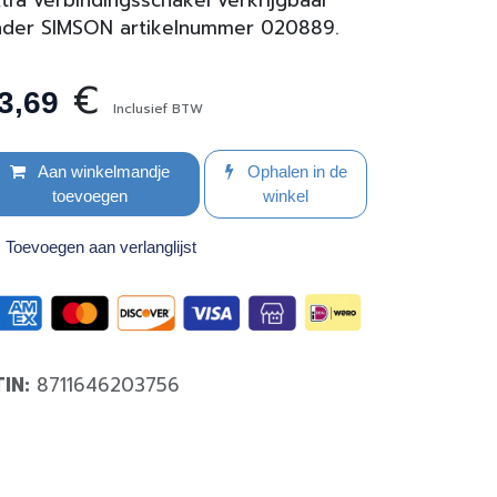
tra verbindingsschakel verkrijgbaar
nder SIMSON artikelnummer 020889.
€
3,69
Inclusief BTW
Aan winkelmandje
Ophalen in de
toevoegen
winkel
Toevoegen aan verlanglijst
TIN:
8711646203756