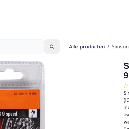
Webshop
Over ons
Contact
Alle producten
Simson
S
9
Si
(I
in
kw
we