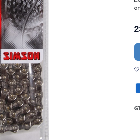
Ex
o
2
G