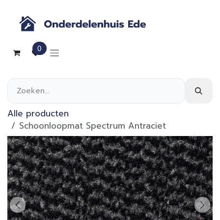
Overslaan naar inhoud
0
Alle producten
Schoonloopmat Spectrum Antraciet