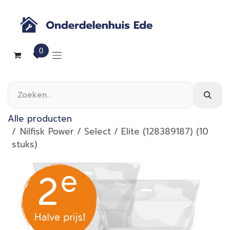
Overslaan naar inhoud
0
Alle producten
Nilfisk Power / Select / Elite (128389187) (10
stuks)