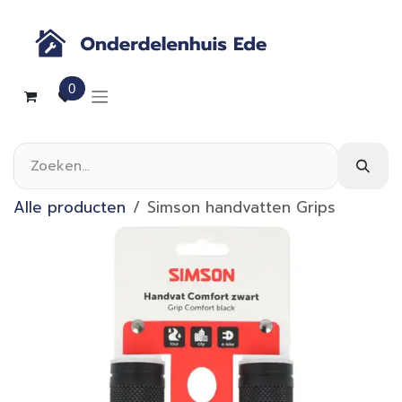
Overslaan naar inhoud
0
Alle producten
Simson handvatten Grips