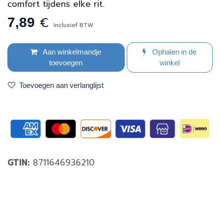
comfort tijdens elke rit.
€
7,89
Inclusief BTW
Aan winkelmandje
Ophalen in de
toevoegen
winkel
Toevoegen aan verlanglijst
GTIN:
8711646936210