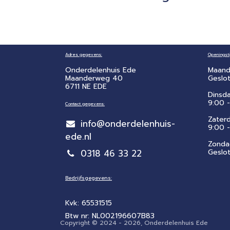
Adres gegevens:
Openingsti
Onderdelenhuis Ede
Maand
Maanderweg 40
Geslo
6711 NE EDE
Dinsd
9:00 -
Contact gegevens:
Zater
info@onderdelenhuis-
​9:00 
ede.nl
Zonda
0318 46 33 22
Geslo
Bedrijfsgegevens:
Kvk: 65531515
Btw nr: NL002196607B83
Copyright © 2024 - 2026, Onderdelenhuis Ede