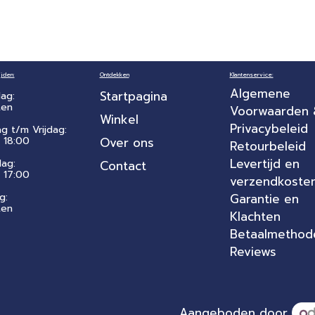
jden:
Ontdekken
Klantenservice:
Algemene
Startpagina
ag:
ten
Voorwaarden
Winkel
Privacybeleid
ag t/m Vrijdag:
 18:00
Over ons
Retourbeleid
Levertijd en
dag:
Contact
- 17:00
verzendkoste
g:
Garantie en
ten
Klachten
Betaalmethod
Reviews
Aangeboden door