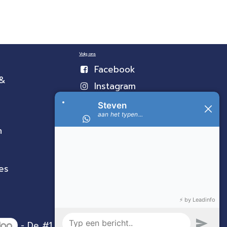
Volg ons
Facebook
 &
Instagram
n
es
- De #1
Open source e-commerce