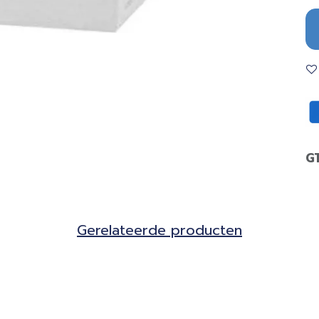
G
Gerela​teerde producten​