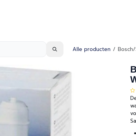
Webshop
Over ons
Contact
Alle producten
Bosch/
B
W
De
wa
vo
Sa