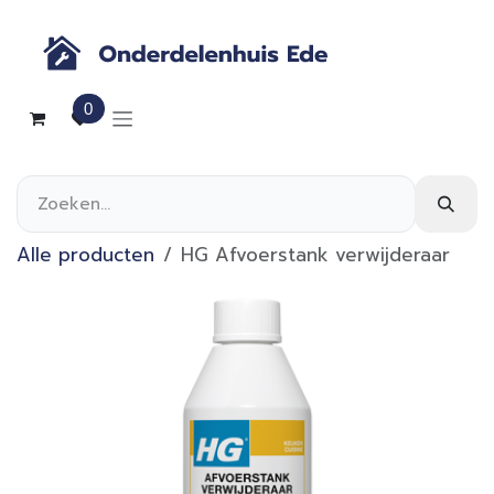
Overslaan naar inhoud
0
Alle producten
HG Afvoerstank verwijderaar