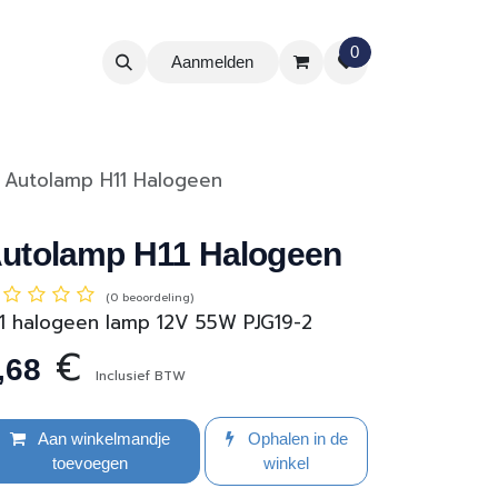
0
Aanmelden
Autolamp H11 Halogeen
utolamp H11 Halogeen
(0 beoordeling)
1 halogeen lamp 12V 55W PJG19-2
€
,68
Inclusief BTW
Aan winkelmandje
Ophalen in de
toevoegen
winkel