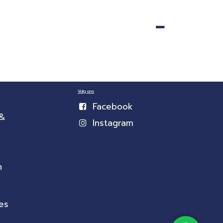
Volg ons
Facebook
 &
Instagram
n
es