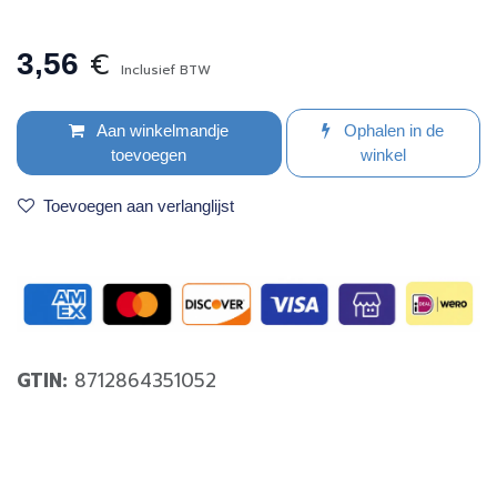
€
3,56
Inclusief BTW
Aan winkelmandje
Ophalen in de
toevoegen
winkel
Toevoegen aan verlanglijst
GTIN:
8712864351052