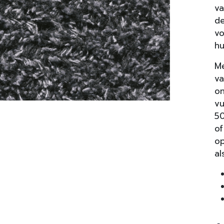
va
de
vo
hu
Me
va
on
vu
50
of
op
al