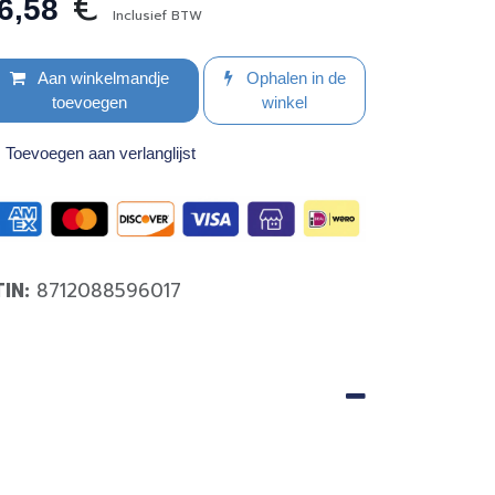
€
6,58
Inclusief BTW
Aan winkelmandje
Ophalen in de
toevoegen
winkel
Toevoegen aan verlanglijst
TIN:
8712088596017