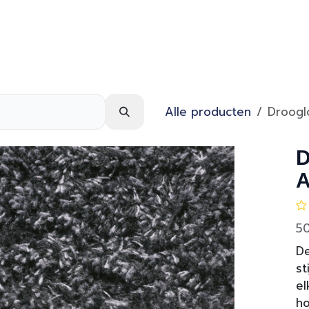
Webshop
Over ons
Contact
Alle producten
Droogl
D
A
5
D
st
el
h