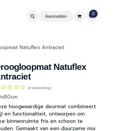
0
Aanmelden
oopmat Natuflex Antraciet
roogloopmat Natuflex
ntraciet
(0 beoordeling)
0x80cm
eze hoogwaardige deurmat combineert
ijl en functionaliteit, ontworpen om
ke binnenruimte fris en schoon te
ouden. Gemaakt van een duurzame mix