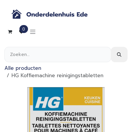
Overslaan naar inhoud
0
Alle producten
HG Koffiemachine reinigingstabletten