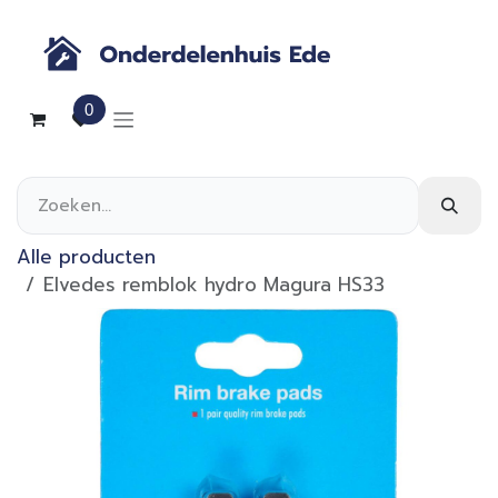
Overslaan naar inhoud
0
Alle producten
Elvedes remblok hydro Magura HS33