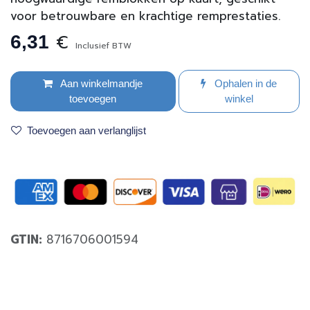
voor betrouwbare en krachtige remprestaties.
€
6,31
Inclusief BTW
Aan winkelmandje
Ophalen in de
toevoegen
winkel
Toevoegen aan verlanglijst
GTIN:
8716706001594