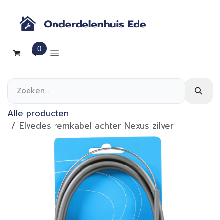
Overslaan naar inhoud
0
Alle producten
Elvedes remkabel achter Nexus zilver