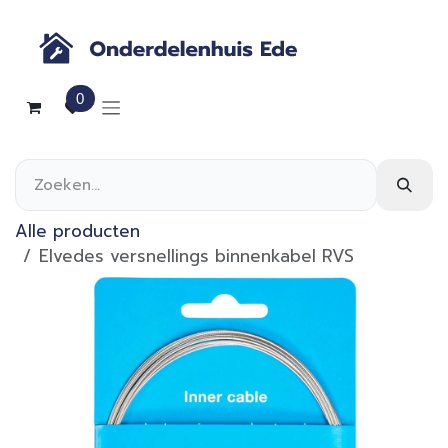
Overslaan naar inhoud
0
Alle producten
Elvedes versnellings binnenkabel RVS