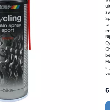
w
ui
zw
Sp
ta
en
Bi
Cy
Ch
be
Mo
sl
vu
6