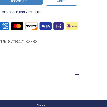
toevoegen
winkel
Toevoegen aan verlanglijst
TIN:
8711347232338
Volg ons