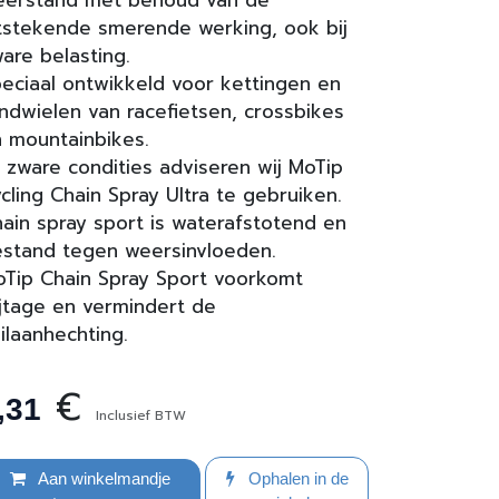
eerstand met behoud van de
tstekende smerende werking, ook bij
are belasting.
eciaal ontwikkeld voor kettingen en
ndwielen van racefietsen, crossbikes
 mountainbikes.
j zware condities adviseren wij MoTip
cling Chain Spray Ultra te gebruiken.
ain spray sport is waterafstotend en
stand tegen weersinvloeden.
Tip Chain Spray Sport voorkomt
ijtage en vermindert de
ilaanhechting.
€
,31
Inclusief BTW
Aan winkelmandje
Ophalen in de