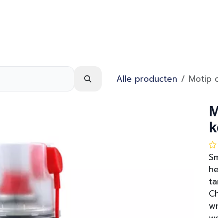
Webshop
Over ons
Contact
Alle producten
Motip c
M
k
Sm
he
ta
Ch
wr