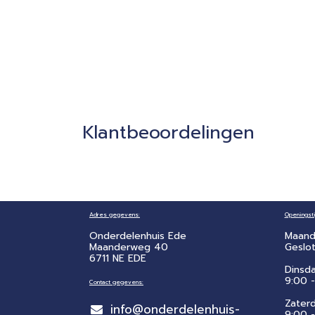
Klantbeoordelingen
Adres gegevens:
Openingsti
Onderdelenhuis Ede
Maand
Maanderweg 40
Geslo
6711 NE EDE
Dinsd
9:00 -
Contact gegevens:
Zater
info@onderdelenhuis-
​9:00 