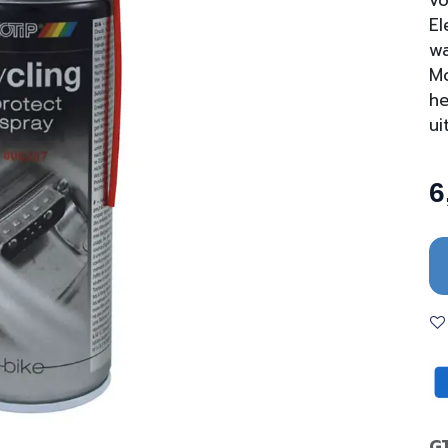
vo
El
wa
Mo
he
ui
6
G