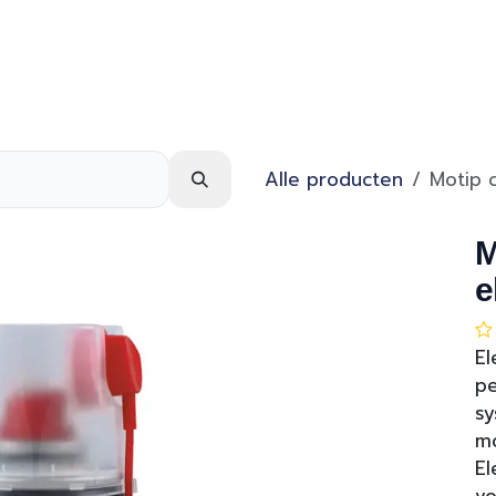
Webshop
Over ons
Contact
Alle producten
Motip 
M
e
E
pe
sy
m
El