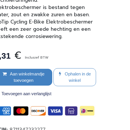
chtverdringend.
ektrobeschermer is bestand tegen
ter, zout en zwakke zuren en basen.
Tip Cycling E-Bike Elektrobeschermer
eft een zeer goede hechting en een
tstekende corrosiewering.
€
,31
Inclusief BTW
Aan winkelmandje
Ophalen in de
toevoegen
winkel
Toevoegen aan verlanglijst
TIN:
8711347232277