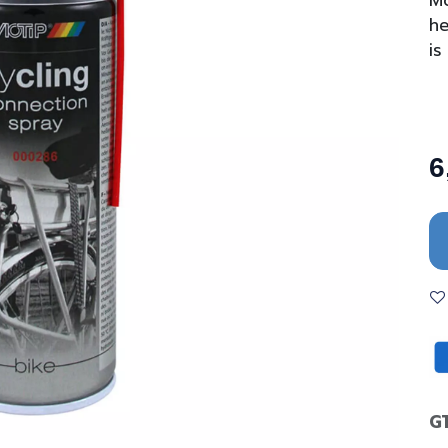
Mo
he
is
6
G