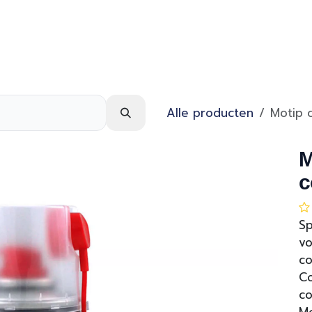
Webshop
Over ons
Contact
Alle producten
Motip c
M
c
S
vo
co
Co
co