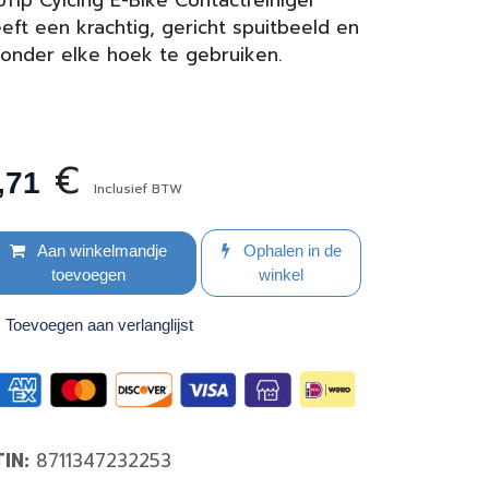
Tip Cylcing E-Bike Contactreiniger
eft een krachtig, gericht spuitbeeld en
 onder elke hoek te gebruiken.
€
,71
Inclusief BTW
Aan winkelmandje
Ophalen in de
toevoegen
winkel
Toevoegen aan verlanglijst
TIN:
8711347232253