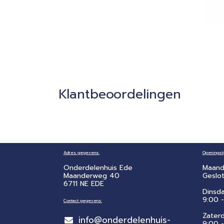
Klantbeoordelingen
Adres gegevens:
Openingsti
Onderdelenhuis Ede
Maand
Maanderweg 40
Geslo
6711 NE EDE
Dinsd
9:00 -
Contact gegevens:
Zater
info@onderdelenhuis-
​9:00 