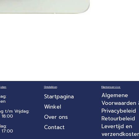
jden:
Ontdekken
Klantenservice:
Algemene
Startpagina
ag:
ten
Voorwaarden
Winkel
Privacybeleid
ag t/m Vrijdag:
 18:00
Over ons
Retourbeleid
Levertijd en
dag:
Contact
- 17:00
verzendkoste