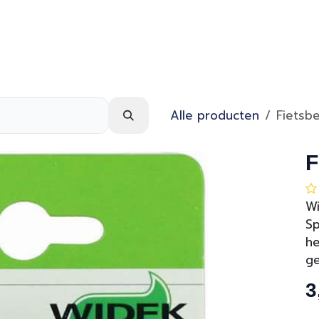
Webshop
Over ons
Contact
Alle producten
Fietsbe
F
Wi
Sp
he
ge
3