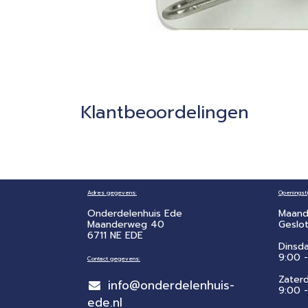
Klantbeoordelingen
Adres gegevens:
Openingsti
Onderdelenhuis Ede
Maand
Maanderweg 40
Geslo
6711 NE EDE
Dinsd
9:00 -
Contact gegevens:
Zater
info@onderdelenhuis-
​9:00 
ede.nl