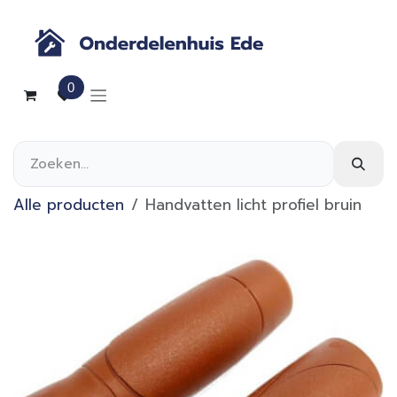
Overslaan naar inhoud
0
Alle producten
Handvatten licht profiel bruin