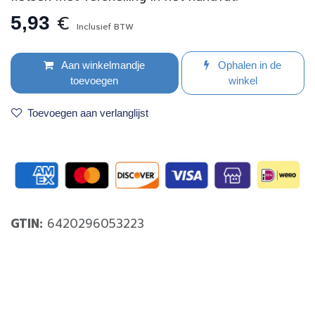
€
5,93
Inclusief BTW
Aan winkelmandje
Ophalen in de
toevoegen
winkel
Toevoegen aan verlanglijst
GTIN:
6420296053223