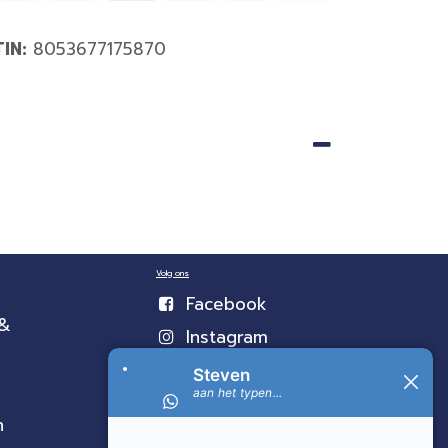
TIN:
8053677175870
Volg ons
Facebook
 &
Instagram
n