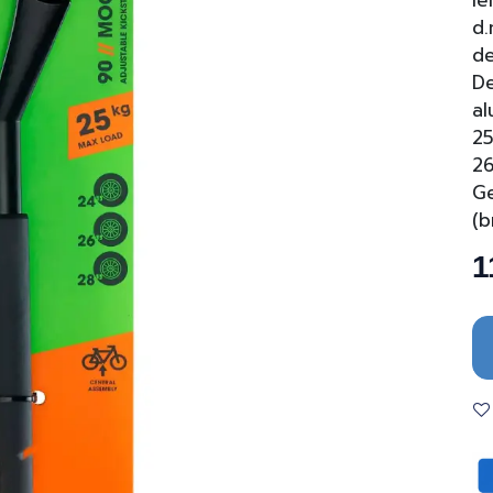
le
d.
de
De
al
25
26
G
(b
1