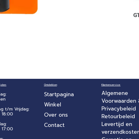
G
jden:
Ontdekken
Klantenservice:
Algemene
Startpagina
ag:
ten
Voorwaarden
Winkel
Privacybeleid
ag t/m Vrijdag:
 18:00
Over ons
Retourbeleid
Levertijd en
dag:
Contact
- 17:00
verzendkoste
g: