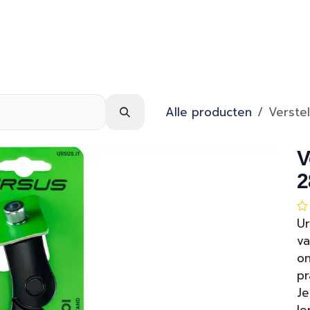
Webshop
Over ons
Contact
Alle producten
Verste
V
2
Ur
va
on
pr
Je