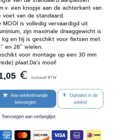
ngte van de standaard aanpassen
m.v. een knopje aan de achterkant van
 voet van de standaard.
 MOOI is volledig vervaardigd uit
uminium, zijn maximale draaggewicht is
 kg en hij is geschikt voor fietsen met
'' en 28'' wielen.
eschikt voor montage op een 30 mm
rede) plaat.Da's mooi!
€
1,05
Inclusief BTW
Aan winkelmandje
Ophalen in de
toevoegen
winkel
Toevoegen aan verlanglijst