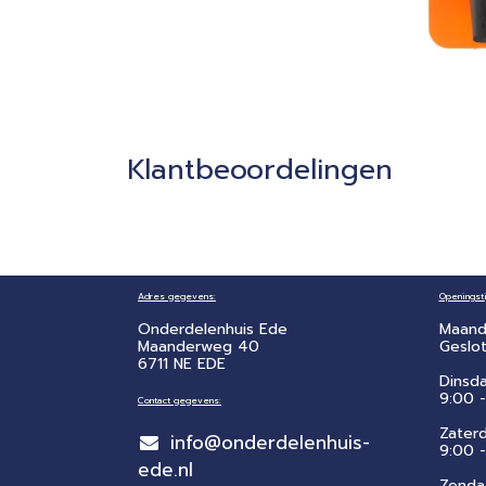
Klantbeoordelingen
Adres gegevens:
Openingsti
Onderdelenhuis Ede
Maand
Maanderweg 40
Geslo
6711 NE EDE
Dinsd
9:00 -
Contact gegevens:
Zater
info@onderdelenhuis-
​9:00 
ede.nl
Zonda