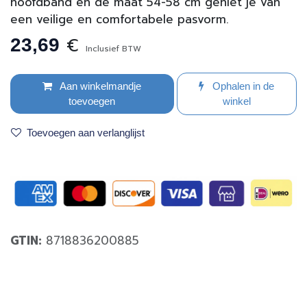
hoofdband en de maat 54-58 cm geniet je van
een veilige en comfortabele pasvorm.
€
23,69
Inclusief BTW
Aan winkelmandje
Ophalen in de
toevoegen
winkel
Toevoegen aan verlanglijst
GTIN:
8718836200885