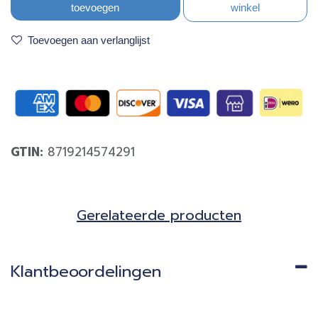
toevoegen
winkel
Toevoegen aan verlanglijst
GTIN:
8719214574291
Gerela​teerde producten​
Klantbeoordelingen