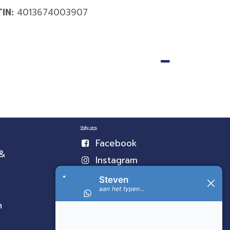
TIN:
4013674003907
Volg ons
Facebook
 &
Instagram
n