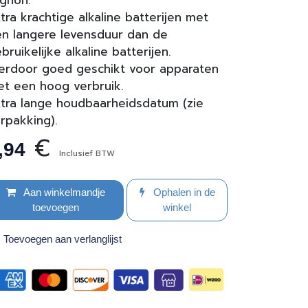
gnon.
tra krachtige alkaline batterijen met
n langere levensduur dan de
bruikelijke alkaline batterijen.
erdoor goed geschikt voor apparaten
t een hoog verbruik.
tra lange houdbaarheidsdatum (zie
rpakking).
€
,94
Inclusief BTW
Aan winkelmandje
Ophalen in de
toevoegen
winkel
Toevoegen aan verlanglijst