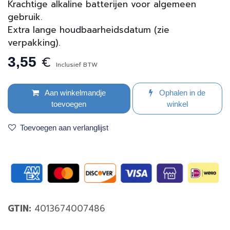
Krachtige alkaline batterijen voor algemeen
gebruik.
Extra lange houdbaarheidsdatum (zie
verpakking).
€
3,55
Inclusief BTW
Aan winkelmandje
Ophalen in de
toevoegen
winkel
Toevoegen aan verlanglijst
GTIN:
4013674007486