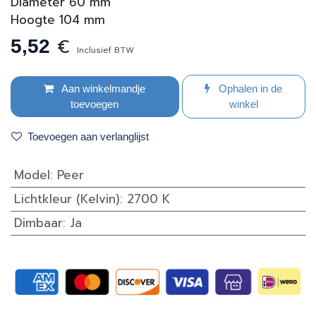
Diameter 60 mm
Hoogte 104 mm
€
5,52
Inclusief BTW
Aan winkelmandje
Ophalen in de
toevoegen
winkel
Toevoegen aan verlanglijst
Model
:
Peer
Lichtkleur (Kelvin)
:
2700 K
Dimbaar
:
Ja