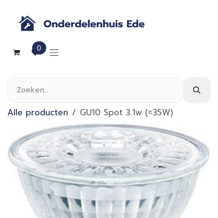
Overslaan naar inhoud
0
Alle producten
GU10 Spot 3.1w (=35W)