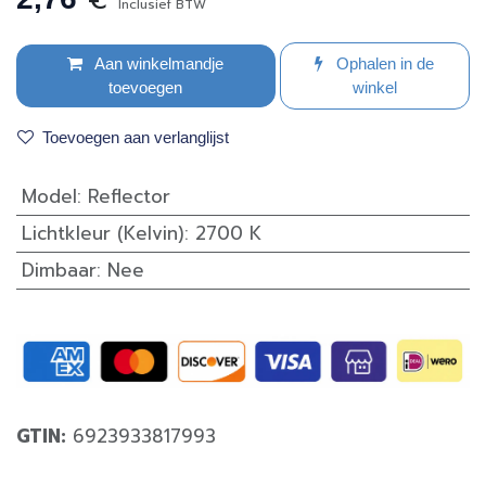
Inclusief BTW
Aan winkelmandje
Ophalen in de
toevoegen
winkel
Toevoegen aan verlanglijst
Model
:
Reflector
Lichtkleur (Kelvin)
:
2700 K
Dimbaar
:
Nee
GTIN:
6923933817993