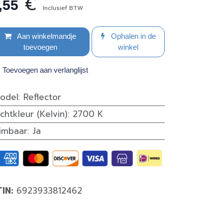
€
,55
Inclusief BTW
Aan winkelmandje
Ophalen in de
toevoegen
winkel
Toevoegen aan verlanglijst
odel
:
Reflector
ichtkleur (Kelvin)
:
2700 K
imbaar
:
Ja
TIN:
6923933812462