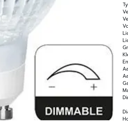
Ty
Ve
Ve
Vo
Li
Li
Gr
Kl
En
Aa
Aa
Ga
Ma
Di
D
H