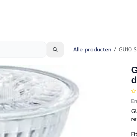
Webshop
Over ons
Contact
Alle producten
GU10 S
G
d
En
GU
re
Fi