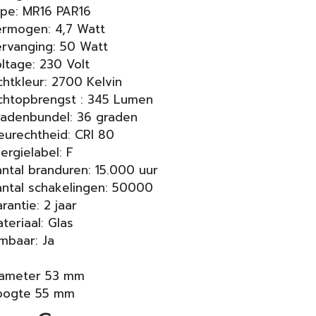
pe: MR16 PAR16
rmogen: 4,7 Watt
rvanging: 50 Watt
ltage: 230 Volt
chtkleur: 2700 Kelvin
chtopbrengst : 345 Lumen
adenbundel: 36 graden
eurechtheid: CRI 80
ergielabel: F
ntal branduren: 15.000 uur
ntal schakelingen: 50000
rantie: 2 jaar
teriaal: Glas
mbaar: Ja
iameter 53 mm
oogte 55 mm