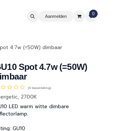
0
Aanmelden
pot 4.7w (=50W) dimbaar
U10 Spot 4.7w (=50W)
imbaar
(0 beoordeling)
ergetic, 2700K
10 LED warm witte dimbare
flectorlamp.
tting: GU10