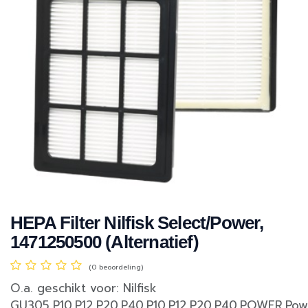
HEPA Filter Nilfisk Select/Power,
1471250500 (Alternatief)
(0 beoordeling)
O.a. geschikt voor: Nilfisk
GU305,P10,P12,P20,P40,P10,P12,P20,P40,POWER,Pow