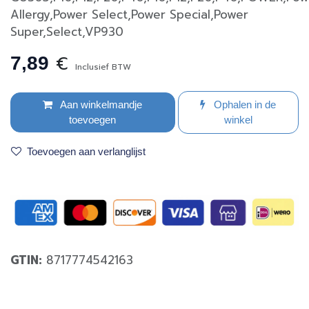
Allergy,Power Select,Power Special,Power
Super,Select,VP930
€
7,89
Inclusief BTW
Aan winkelmandje
Ophalen in de
toevoegen
winkel
Toevoegen aan verlanglijst
GTIN:
8717774542163