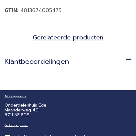
GTIN:
4013674005475
Gerela​teerde producten​
Klantbeoordelingen
Adres gegevens:
Onderdelenhuis Ede
Maanderweg 40
6711 NE EDE
Contact gegevens: