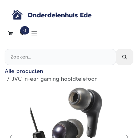
Overslaan naar inhoud
0
Alle producten
JVC in-ear gaming hoofdtelefoon