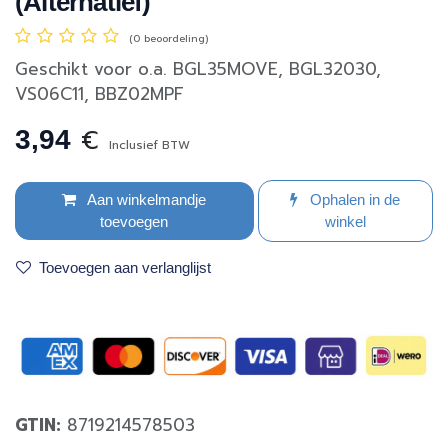
(Alternatief)
(0 beoordeling)
Geschikt voor o.a. BGL35MOVE, BGL32030,
VS06C11, BBZ02MPF
€
3,94
Inclusief BTW
Aan winkelmandje
Ophalen in de
toevoegen
winkel
Toevoegen aan verlanglijst
GTIN:
8719214578503