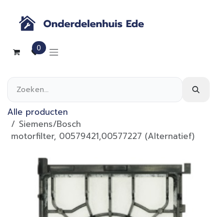
Overslaan naar inhoud
0
Alle producten
Siemens/Bosch
motorfilter, 00579421,00577227 (Alternatief)