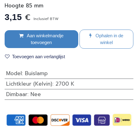
Hoogte 85 mm
€
3,15
Inclusief BTW
Aan winkelmandje
Ophalen in de
toevoegen
winkel
Toevoegen aan verlanglijst
Model
:
Buislamp
Lichtkleur (Kelvin)
:
2700 K
Dimbaar
:
Nee