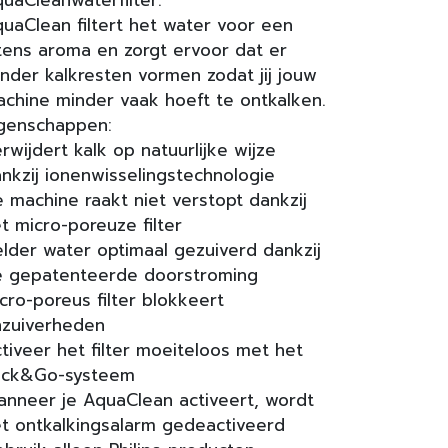
uaCleanwaterfilter.
uaClean filtert het water voor een
tens aroma en zorgt ervoor dat er
nder kalkresten vormen zodat jij jouw
chine minder vaak hoeft te ontkalken.
genschappen:
rwijdert kalk op natuurlijke wijze
nkzij ionenwisselingstechnologie
 machine raakt niet verstopt dankzij
t micro-poreuze filter
lder water optimaal gezuiverd dankzij
e gepatenteerde doorstroming
cro-poreus filter blokkeert
nzuiverheden
tiveer het filter moeiteloos met het
lick&Go-systeem
nneer je AquaClean activeert, wordt
t ontkalkingsalarm gedeactiveerd