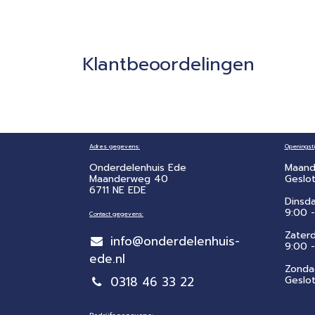
Klantbeoordelingen
Adres gegevens:
Openingsti
Onderdelenhuis Ede
Maand
Maanderweg 40
Geslo
6711 NE EDE
Dinsd
9:00 -
Contact gegevens:
Zater
info@onderdelenhuis-
​9:00 
ede.nl
Zonda
0318 46 33 22
Geslo