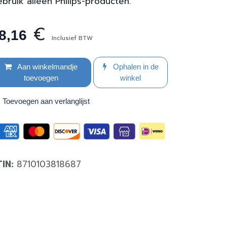
bruik alleen Philips-producten.
€
8,16
Inclusief BTW
Aan winkelmandje
Ophalen in de
toevoegen
winkel
Toevoegen aan verlanglijst
TIN:
8710103818687