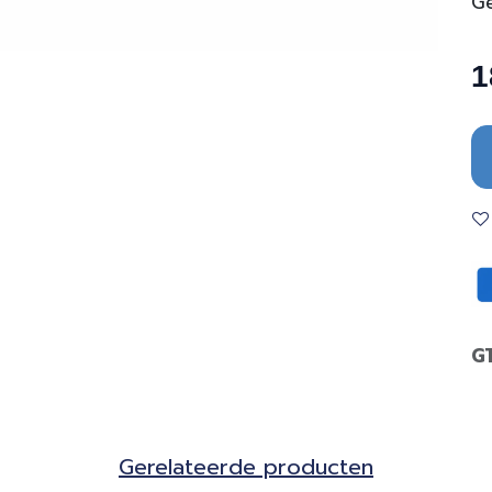
Ge
1
G
Gerela​teerde producten​