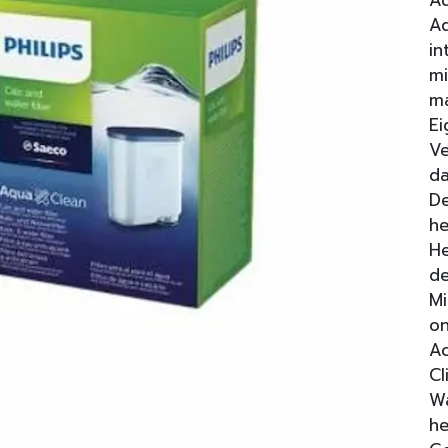
Aq
Aq
in
mi
ma
Ei
Ve
da
De
he
He
d
Mi
o
Ac
C
Wa
he