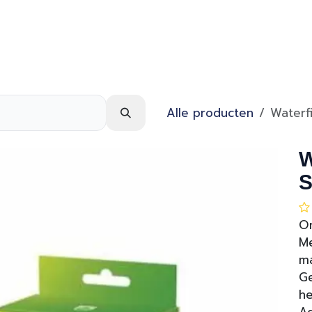
Webshop
Over ons
Contact
Alle producten
Waterf
W
S
On
Me
ma
Ge
he