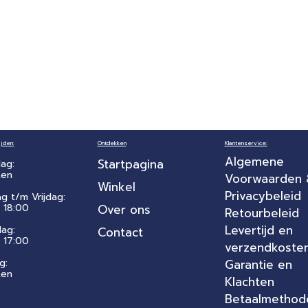
jden:
Ontdekken
Klantenservice:
Algemene
Startpagina
ag:
ten
Voorwaarden
Winkel
Privacybeleid
ag t/m Vrijdag:
 18:00
Over ons
Retourbeleid
Levertijd en
dag:
Contact
- 17:00
verzendkoste
g:
Garantie en
ten
Klachten
Betaalmethod