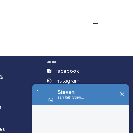
Volg ons
Facebook
 &
Instagram
n
es