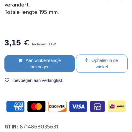
verandert.
Totale lengte 195 mm.
€
3,15
Inclusief BTW
Aan winkelmandje
Ophalen in de
toevoegen
winkel
Toevoegen aan verlanglijst
GTIN:
8714868035631