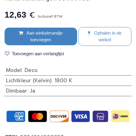
€
12,63
Inclusief BTW
Aan winkelmandje
Ophalen in de
toevoegen
winkel
Toevoegen aan verlanglijst
Model
:
Deco
Lichtkleur (Kelvin)
:
1800 K
Dimbaar
:
Ja