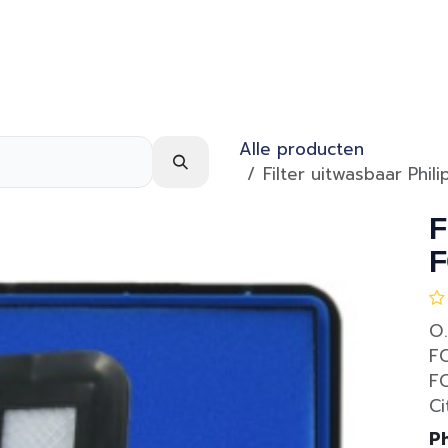
Webshop
Over ons
Contact
Alle producten
Filter uitwasbaar Phi
F
F
O.
F
FC
Ci
Ph