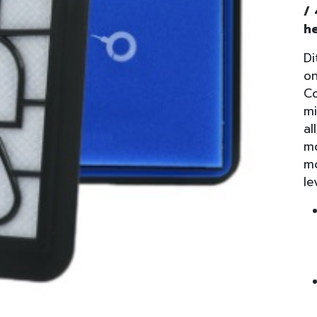
/
he
Di
on
Co
mi
al
mo
mo
le