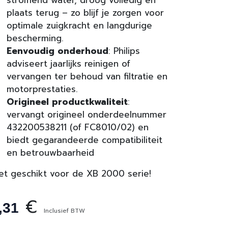
stromend water, droog volledig en
plaats terug – zo blijf je zorgen voor
optimale zuigkracht en langdurige
bescherming.
Eenvoudig onderhoud
: Philips
adviseert jaarlijks reinigen of
vervangen ter behoud van filtratie en
motorprestaties.
Origineel productkwaliteit
:
vervangt origineel onderdeelnummer
432200538211 (of FC8010/02) en
biedt gegarandeerde compatibiliteit
en betrouwbaarheid
et geschikt voor de XB 2000 serie!
€
,31
Inclusief BTW