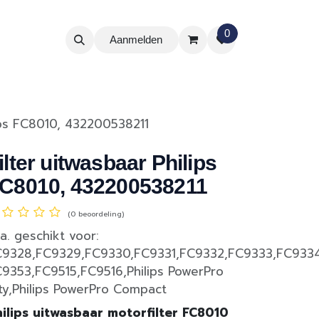
0
Aanmelden
lips FC8010, 432200538211
ilter uitwasbaar Philips
C8010, 432200538211
(0 beoordeling)
a. geschikt voor:
C9328,FC9329,FC9330,FC9331,FC9332,FC9333,FC9334
9353,FC9515,FC9516,Philips PowerPro
ty,Philips PowerPro Compact
ilips uitwasbaar motorfilter FC8010