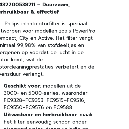
 432200538211 – Duurzaam,
rbruikbaar & effectief
t Philips inlaatmotorfilter is speciaal
tworpen voor modellen zoals PowerPro
mpact, City en Active. Het filter vangt
nimaal 99,98% van stofdeeltjes en
lergenen op voordat de lucht in de
tor komt, wat de
torcleaningprestaties verbetert en de
vensduur verlengt.
Geschikt voor
: modellen uit de
3000- en 5000-series, waaronder
FC9328–FC9353, FC9515–FC9516,
FC9550–FC9576 en FC9588
Uitwasbaar en herbruikbaar
: maak
het filter eenvoudig schoon onder