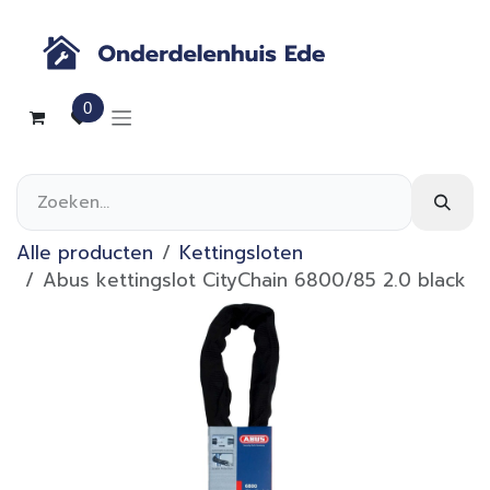
Overslaan naar inhoud
0
Alle producten
Kettingsloten
Abus kettingslot CityChain 6800/85 2.0 black