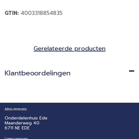
GTIN:
4003318854835
Gerela​teerde producten​
Klantbeoordelingen
Adres gegevens:
Onderdelenhuis Ede
Maanderweg 40
6711 NE EDE
Contact gegevens: