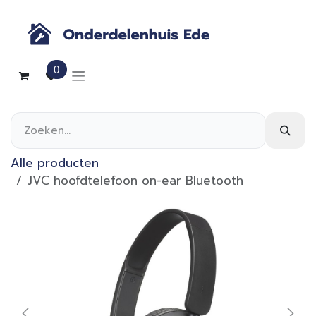
Overslaan naar inhoud
0
Alle producten
JVC hoofdtelefoon on-ear Bluetooth