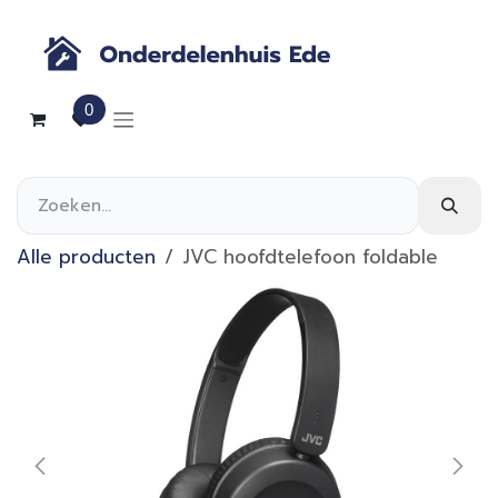
Overslaan naar inhoud
0
Alle producten
JVC hoofdtelefoon foldable