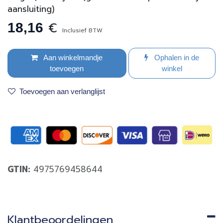
aansluiting)
€
18,16
Inclusief BTW
Aan winkelmandje
Ophalen in de
toevoegen
winkel
Toevoegen aan verlanglijst
GTIN:
4975769458644
Klantbeoordelingen