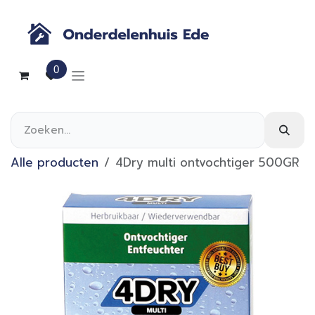
Overslaan naar inhoud
0
Alle producten
4Dry multi ontvochtiger 500GR