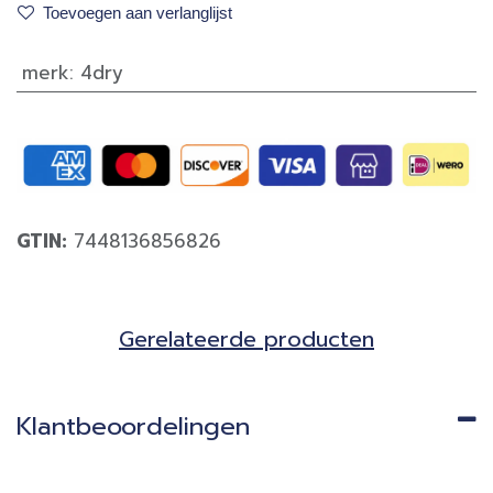
Toevoegen aan verlanglijst
merk
:
4dry
GTIN:
7448136856826
Gerela​teerde producten​
Klantbeoordelingen