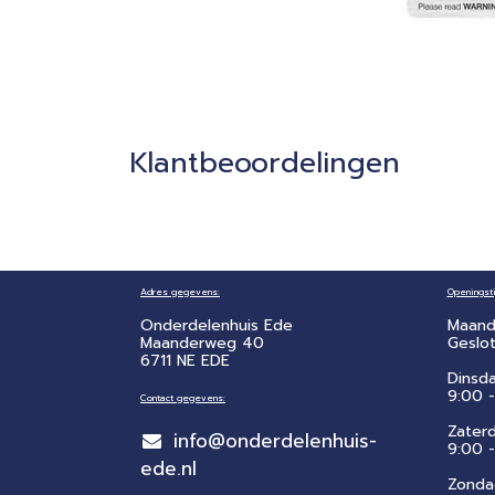
Klantbeoordelingen
Adres gegevens:
Openingsti
Onderdelenhuis Ede
Maand
Maanderweg 40
Geslo
6711 NE EDE
Dinsd
9:00 -
Contact gegevens:
Zater
info@onderdelenhuis-
​9:00 
ede.nl
Zonda