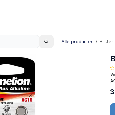
Webshop
Over ons
Contact
Alle producten
Bliste
B
Vi
AG
3