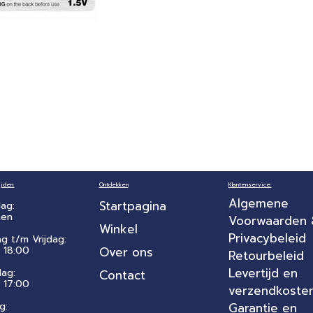
jden:
Ontdekken
Klantenservice:
Algemene
Startpagina
ag:
ten
Voorwaarden
Winkel
Privacybeleid
ag t/m Vrijdag:
 18:00
Over ons
Retourbeleid
Levertijd en
dag:
Contact
- 17:00
verzendkoste
g:
Garantie en