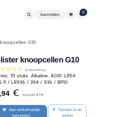
0
Aanmelden
r knoopcellen G10
lister knoopcellen G10
(0 beoordeling)
nnic. 10 stuks. Alkaline. AG10. LR54.
 9 / LR936 / 394 / 936 / BP10
€
,94
Inclusief BTW
Aan winkelmandje
Ophalen in de
toevoegen
winkel