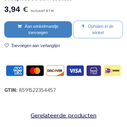
€
3,94
Inclusief BTW
Aan winkelmandje
Ophalen in de
toevoegen
winkel
Toevoegen aan verlanglijst
GTIN:
8591522354457
Gerela​teerde producten​