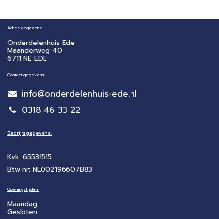
Adres gegevens:
Onderdelenhuis Ede
Maanderweg 40
6711 NE EDE
Contact gegevens:
info@onderdelenhuis-ede.nl
0318 46 33 22
Bedrijfsgegevens:
Kvk: 65531515
Btw nr: NL002196607B83
Openingstijden:
Maandag:
Gesloten