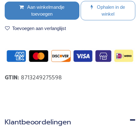
Aan winkelmandje
Ophalen in de
toevoegen
winkel
Toevoegen aan verlanglijst
GTIN:
8713249275598
Klantbeoordelingen