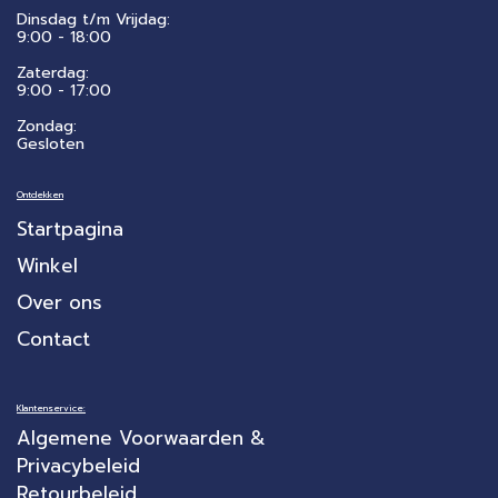
Dinsdag t/m Vrijdag:
9:00 - 18:00
Zaterdag:
​9:00 - 17:00
Zondag:
Gesloten
Ontdekken
Startpagina
Winkel
Over ons
Contact
Klantenservice:
Algemene Voorwaarden &
Privacybeleid
Retourbeleid