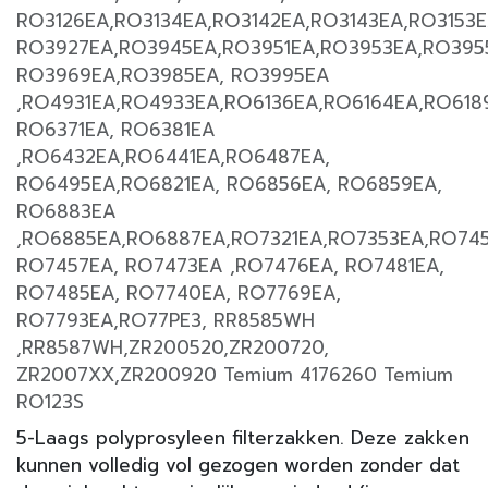
RO3126EA,RO3134EA,RO3142EA,RO3143EA,RO3153E
RO3927EA,RO3945EA,RO3951EA,RO3953EA,RO395
RO3969EA,RO3985EA, RO3995EA
,RO4931EA,RO4933EA,RO6136EA,RO6164EA,RO618
RO6371EA, RO6381EA
,RO6432EA,RO6441EA,RO6487EA,
RO6495EA,RO6821EA, RO6856EA, RO6859EA,
RO6883EA
,RO6885EA,RO6887EA,RO7321EA,RO7353EA,RO74
RO7457EA, RO7473EA ,RO7476EA, RO7481EA,
RO7485EA, RO7740EA, RO7769EA,
RO7793EA,RO77PE3, RR8585WH
,RR8587WH,ZR200520,ZR200720,
ZR2007XX,ZR200920 Temium 4176260 Temium
RO123S
5-Laags polyprosyleen filterzakken. Deze zakken
kunnen volledig vol gezogen worden zonder dat