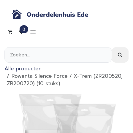
Overslaan naar inhoud
0
Alle producten
Rowenta Silence Force / X-Trem (ZR200520,
ZR200720) (10 stuks)