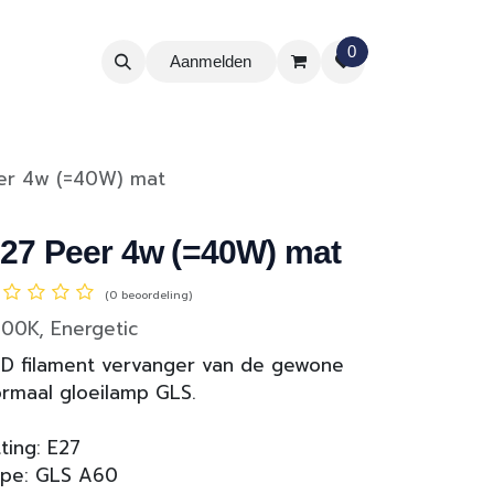
0
Aanmelden
er 4w (=40W) mat
27 Peer 4w (=40W) mat
(0 beoordeling)
00K, Energetic
D filament vervanger van de gewone
rmaal gloeilamp GLS.
tting: E27
ype: GLS A60