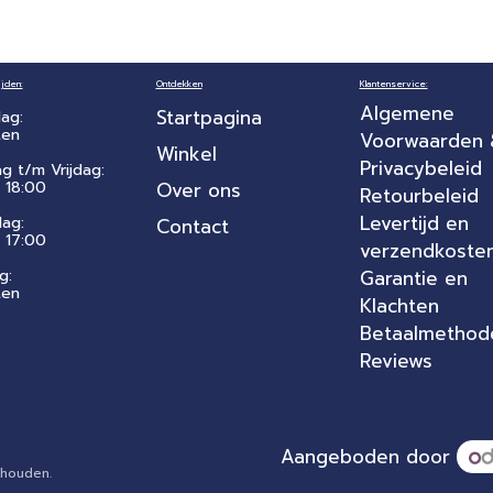
jden:
Ontdekken
Klantenservice:
Algemene
Startpagina
ag:
ten
Voorwaarden
Winkel
Privacybeleid
ag t/m Vrijdag:
 18:00
Over ons
Retourbeleid
Levertijd en
dag:
Contact
- 17:00
verzendkoste
g:
Garantie en
ten
Klachten
Betaalmethod
Reviews
Aangeboden door
rbehouden.