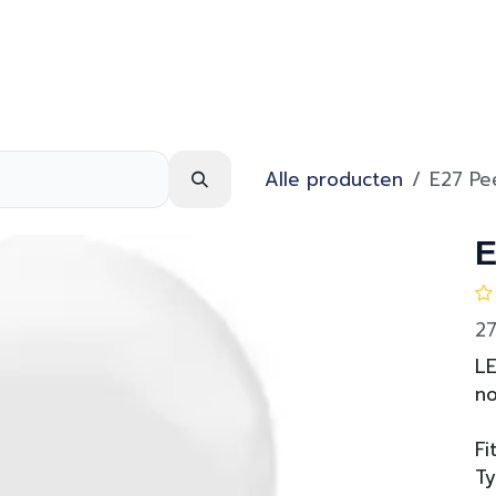
Webshop
Over ons
Contact
Alle producten
E27 Pe
E
27
LE
no
Fi
T