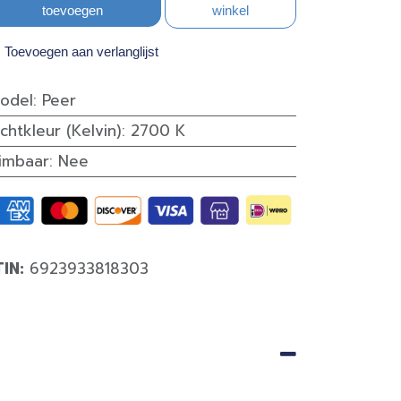
toevoegen
winkel
Toevoegen aan verlanglijst
odel
:
Peer
ichtkleur (Kelvin)
:
2700 K
imbaar
:
Nee
TIN:
6923933818303