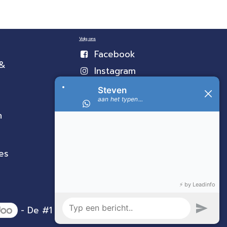
Volg ons
Facebook
 &
Instagram
n
es
- De #1
Open source e-commerce