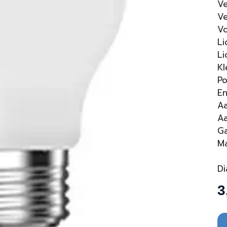
Ve
Ve
Vo
Li
Li
Kl
Po
En
Aa
Aa
Ga
Ma
D
3