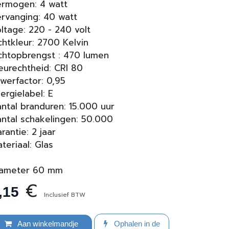
rmogen: 4 watt
rvanging: 40 watt
ltage: 220 - 240 volt
chtkleur: 2700 Kelvin
chtopbrengst : 470 lumen
eurechtheid: CRI 80
werfactor: 0,95
ergielabel: E
ntal branduren: 15.000 uur
ntal schakelingen: 50.000
rantie: 2 jaar
teriaal: Glas
iameter 60 mm
€
,15
Inclusief BTW
Aan winkelmandje
Ophalen in de