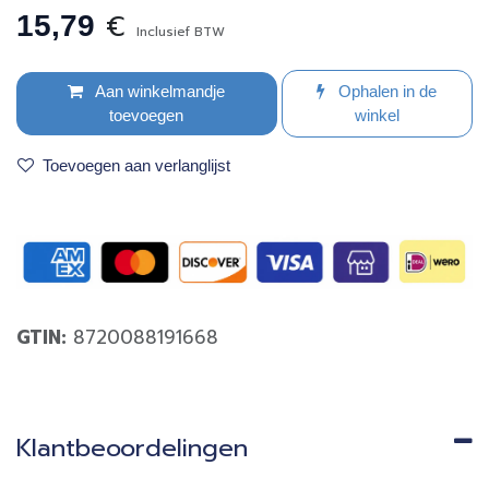
€
15,79
Inclusief BTW
Aan winkelmandje
Ophalen in de
toevoegen
winkel
Toevoegen aan verlanglijst
GTIN:
8720088191668
Klantbeoordelingen