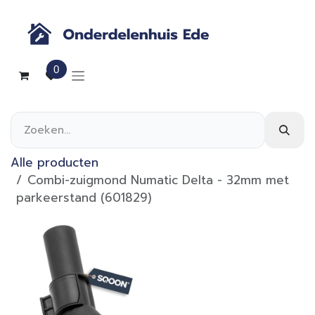
Overslaan naar inhoud
0
Alle producten
Combi-zuigmond Numatic Delta - 32mm met
parkeerstand (601829)