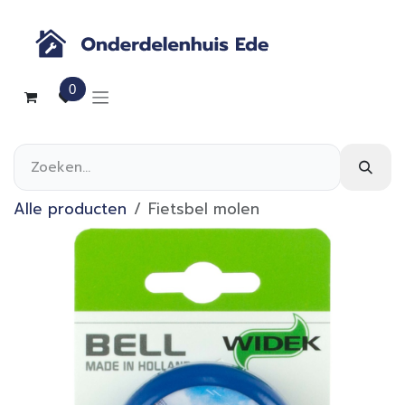
Overslaan naar inhoud
0
Alle producten
Fietsbel molen