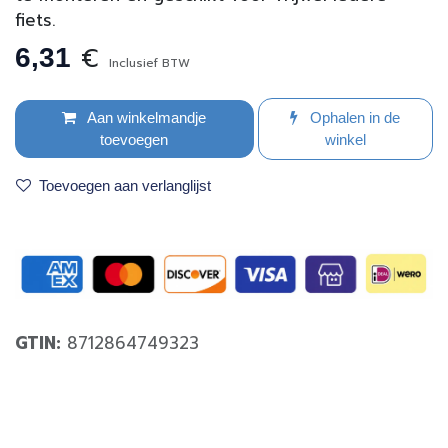
fiets.
€
6,31
Inclusief BTW
Aan winkelmandje
Ophalen in de
toevoegen
winkel
Toevoegen aan verlanglijst
GTIN:
8712864749323