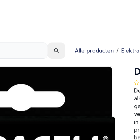
Webshop
Over ons
Contact
Alle producten
Elektra
D
De
al
ge
ve
in
pr
ba