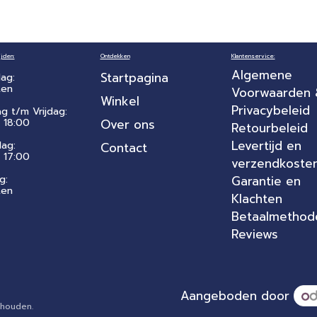
jden:
Ontdekken
Klantenservice:
Algemene
Startpagina
ag:
ten
Voorwaarden
Winkel
Privacybeleid
ag t/m Vrijdag:
 18:00
Over ons
Retourbeleid
Levertijd en
dag:
Contact
- 17:00
verzendkoste
g:
Garantie en
ten
Klachten
Betaalmethod
Reviews
Aangeboden door
rbehouden.