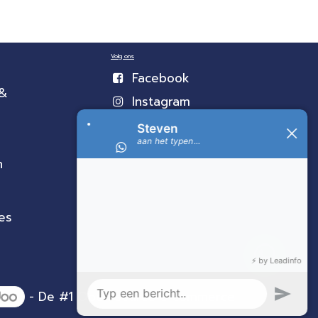
Volg ons
Facebook
 &
Instagram
n
es
- De #1
Open source e-commerce