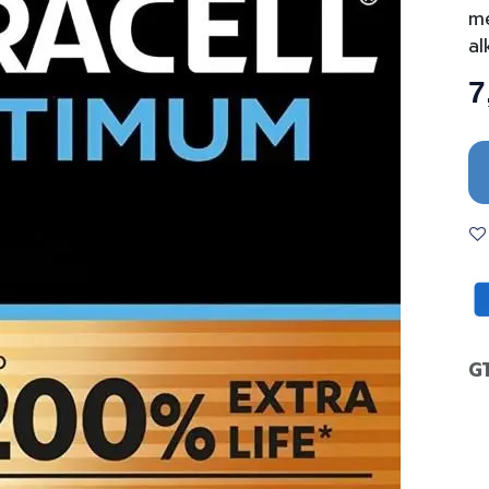
me
al
7
G