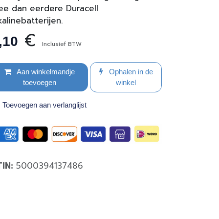
e dan eerdere Duracell
kalinebatterijen.
€
,10
Inclusief BTW
Aan winkelmandje
Ophalen in de
toevoegen
winkel
Toevoegen aan verlanglijst
TIN:
5000394137486