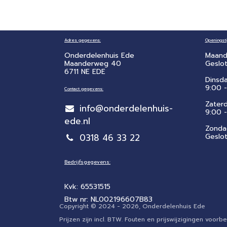
Adres gegevens:
Openingsti
Onderdelenhuis Ede
Maand
Maanderweg 40
Geslo
6711 NE EDE
Dinsd
9:00 -
Contact gegevens:
Zater
info@onderdelenhuis-
​9:00 
ede.nl
Zonda
0318 46 33 22
Geslo
Bedrijfsgegevens:
Kvk: 65531515
Btw nr: NL002196607B83
Copyright © 2024 - 2026, Onderdelenhuis Ede
Prijzen zijn incl. BTW. Fouten en prijswijzigingen voo