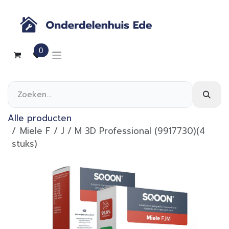
Overslaan naar inhoud
0
Alle producten
Miele F / J / M 3D Professional (9917730)(4
stuks)