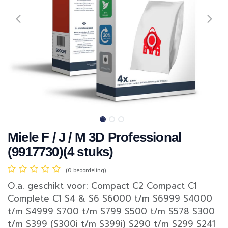
Miele F / J / M 3D Professional
(9917730)(4 stuks)
(0 beoordeling)
O.a. geschikt voor: Compact C2 Compact C1
Complete C1 S4 & S6 S6000 t/m S6999 S4000
t/m S4999 S700 t/m S799 S500 t/m S578 S300
t/m S399 (S300i t/m S399i) S290 t/m S299 S241