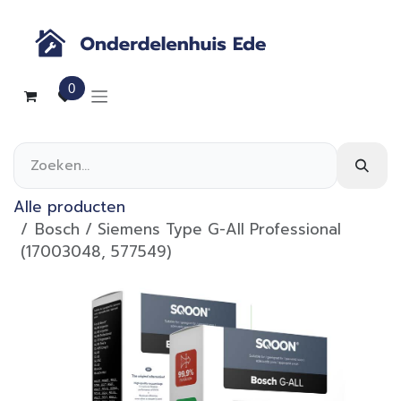
Overslaan naar inhoud
0
Alle producten
Bosch / Siemens Type G-All Professional
(17003048, 577549)